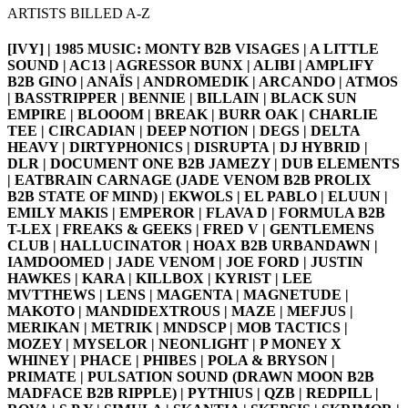
ARTISTS BILLED A-Z
[IVY] | 1985 MUSIC: MONTY B2B VISAGES | A LITTLE
SOUND | AC13 | AGRESSOR BUNX | ALIBI | AMPLIFY
B2B GINO | ANAÏS | ANDROMEDIK | ARCANDO | ATMOS
| BASSTRIPPER | BENNIE | BILLAIN | BLACK SUN
EMPIRE | BLOOOM | BREAK | BURR OAK | CHARLIE
TEE | CIRCADIAN | DEEP NOTION | DEGS | DELTA
HEAVY | DIRTYPHONICS | DISRUPTA | DJ HYBRID |
DLR | DOCUMENT ONE B2B JAMEZY | DUB ELEMENTS
| EATBRAIN CARNAGE (JADE VENOM B2B PROLIX
B2B STATE OF MIND) | EKWOLS | EL PABLO | ELUUN |
EMILY MAKIS | EMPEROR | FLAVA D | FORMULA B2B
T-LEX | FREAKS & GEEKS | FRED V | GENTLEMENS
CLUB | HALLUCINATOR | HOAX B2B URBANDAWN |
IAMDOOMED | JADE VENOM | JOE FORD | JUSTIN
HAWKES | KARA | KILLBOX | KYRIST | LEE
MVTTHEWS | LENS | MAGENTA | MAGNETUDE |
MAKOTO | MANDIDEXTROUS | MAZE | MEFJUS |
MERIKAN | METRIK | MNDSCP | MOB TACTICS |
MOZEY | MYSELOR | NEONLIGHT | P MONEY X
WHINEY | PHACE | PHIBES | POLA & BRYSON |
PRIMATE | PULSATION SOUND (DRAWN MOON B2B
MADFACE B2B RIPPLE) | PYTHIUS | QZB | REDPILL |