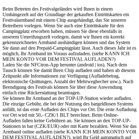
Beim Betreten des Festivalgeländes wird Ihnen in einem
Umhängezelt auf der Grundlage der gekauften Eintrittskarten ein
Festivalarmband mit einem Chip ausgehändigt, das Sie unseren
Betreibern vorlegen. Wenn Sie auch eine Eintrittskarte für den
Campingplatz erworben haben, müssen Sie diese ebenfalls in
unserem Umreifungszelt vorlegen, damit wir Ihnen ein korrekt
gekennzeichnetes Armband aushändigen können und das System
Sie dann auf den Prepaid-Campingplatz lässt. Auch dieses Jahr ist es
möglich, Ihr Armband im Voraus aufzuladen. (siehe KANN ICH
MEIN KONTO VOR DEM FESTIVAL AUFLADEN?)
Laden Sie die NFCtron-App herunter (android | ios). Nach dem
Tausch können Sie damit Ihren Chip aufladen und haben ab diesem
Zeitpunkt alle Informationen zur Verfügung (Aufladebetrag,
elektronische Quittungen, Anzahl der Mehrwegbecher usw.). Nach
Beendigung des Festivals können Sie über diese Anwendung
einfach eine Rückerstattung beantragen.
Sie können Ihr Armband an der TOP-UP-Station wieder aufladen.
Die einzige Gebühr, die bei der Nutzung des bargeldlosen Systems
anfällt, ist das erste Aufladen des Chips vor Ort. Die erste Aufladung
vor Ort wird mit 50,- CZK/1 BLT berechnet. Beim Online-
Aufladen fallen keine Gebühren an. Sie können an den TOP-UP-
Stationen in bar (CZK/EUR) oder mit Karte bezahlen. Wenn Sie das
Armband online aufladen (siehe KANN ICH MEIN KONTO VOR
DEM FESTIVAL AUFLADEN?), wird Ihr Geld automatisch auf