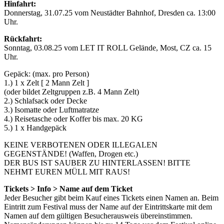
Hinfahrt:
Donnerstag, 31.07.25 vom Neustädter Bahnhof, Dresden ca. 13:00
Uhr.
Rückfahrt:
Sonntag, 03.08.25 vom LET IT ROLL Gelände, Most, CZ ca. 15
Uhr.
Gepäck: (max. pro Person)
1.) 1 x Zelt [ 2 Mann Zelt ]
(oder bildet Zeltgruppen z.B. 4 Mann Zelt)
2.) Schlafsack oder Decke
3.) Isomatte oder Luftmatratze
4.) Reisetasche oder Koffer bis max. 20 KG
5.) 1 x Handgepäck
KEINE VERBOTENEN ODER ILLEGALEN
GEGENSTÄNDE! (Waffen, Drogen etc.)
DER BUS IST SAUBER ZU HINTERLASSEN! BITTE
NEHMT EUREN MÜLL MIT RAUS!
Tickets > Info > Name auf dem Ticket
Jeder Besucher gibt beim Kauf eines Tickets einen Namen an. Beim
Eintritt zum Festival muss der Name auf der Eintrittskarte mit dem
Namen auf dem gültigen Besucherausweis übereinstimmen.